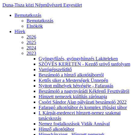
Duna-Tisza közi Népművészeti Egyesület
Bemutatkozás
Bemutatkozás
Elnökök
Hírek
2026
2025
2024
2023
Gyöngyfűzés, gyöngyhímzés Lakiteleken
SZÖVÉS KERETEN - Kezdő szövő tanfolyam
Varrógépszelídítő
Beszámoló a hímző alkotótáborról
Kettős siker a Mesterségek Ünnepén
Nyitott műhelyek hétvégéje - Fafaragás
Beszámoló a nagynyárádi Kékfestő Fesztiválról
Hímzett nemezek kiállítás zárónapja
Csoóri Sándor Alap pályázati beszámoló 2022
Fafaragó alkotótábor és komplex ifjúsági tábor
I. Kárpát-medencei hímzett-nemez szakmai
tanácskozás
Nemez foglalkozások Vidák Annával
Hímző alkotótábor
Hímeshátsziget - Hímzett nemezek