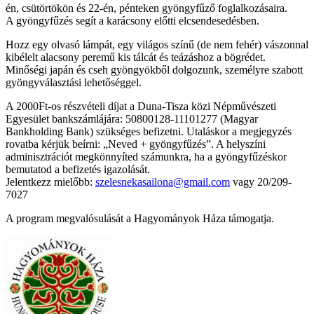
én, csütörtökön és 22-én, pénteken gyöngyfűző foglalkozásaira.
A gyöngyfűzés segít a karácsony előtti elcsendesedésben.
Hozz egy olvasó lámpát, egy világos színű (de nem fehér) vászonnal
kibélelt alacsony peremű kis tálcát és teázáshoz a bögrédet.
Minőségi japán és cseh gyöngyökből dolgozunk, személyre szabott
gyöngyválasztási lehetőséggel.
A 2000Ft-os részvételi díjat a Duna-Tisza közi Népművészeti
Egyesület bankszámlájára: 50800128-11101277 (Magyar
Bankholding Bank) szükséges befizetni. Utaláskor a megjegyzés
rovatba kérjük beírni: „Neved + gyöngyfűzés”. A helyszíni
adminisztrációt megkönnyíted számunkra, ha a gyöngyfűzéskor
bemutatod a befizetés igazolását.
Jelentkezz mielőbb:
szelesnekasailona@gmail.com
vagy 20/209-
7027
A program megvalósulását a Hagyományok Háza támogatja.