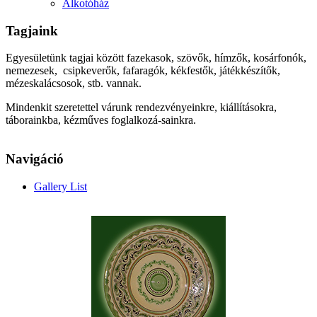
Alkotóház
Tagjaink
Egyesületünk tagjai között fazekasok, szövők, hímzők, kosárfonók,
nemezesek, csipkeverők, fafaragók, kékfestők, játékkészítők,
mézeskalácsosok, stb. vannak.
Mindenkit szeretettel várunk rendezvényeinkre, kiállításokra,
táborainkba, kézműves foglalkozá-sainkra.
Navigáció
Gallery List