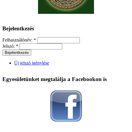
Bejelentkezés
Felhasználónév:
*
Jelszó:
*
Új jelszó igénylése
Egyesületünket megtalálja a Facebookon is