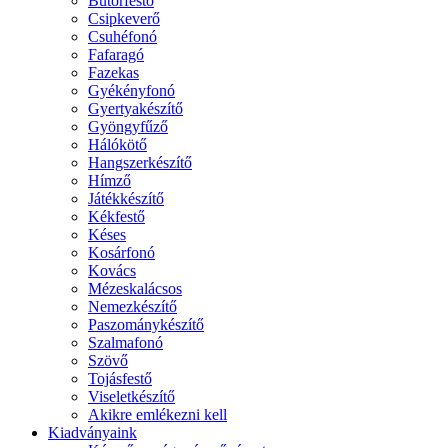
Bútorfestő
Csipkeverő
Csuhéfonó
Fafaragó
Fazekas
Gyékényfonó
Gyertyakészítő
Gyöngyfűző
Hálókötő
Hangszerkészítő
Hímző
Játékkészítő
Kékfestő
Késes
Kosárfonó
Kovács
Mézeskalácsos
Nemezkészítő
Paszománykészítő
Szalmafonó
Szövő
Tojásfestő
Viseletkészítő
Akikre emlékezni kell
Kiadványaink