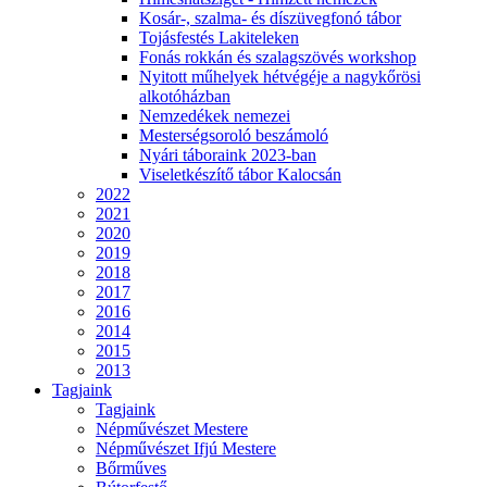
Kosár-, szalma- és díszüvegfonó tábor
Tojásfestés Lakiteleken
Fonás rokkán és szalagszövés workshop
Nyitott műhelyek hétvégéje a nagykőrösi
alkotóházban
Nemzedékek nemezei
Mesterségsoroló beszámoló
Nyári táboraink 2023-ban
Viseletkészítő tábor Kalocsán
2022
2021
2020
2019
2018
2017
2016
2014
2015
2013
Tagjaink
Tagjaink
Népművészet Mestere
Népművészet Ifjú Mestere
Bőrműves