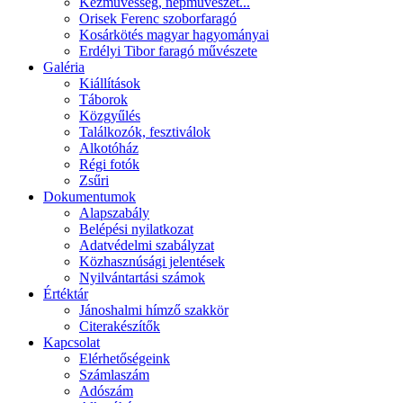
Kézművesség, népművészet...
Orisek Ferenc szoborfaragó
Kosárkötés magyar hagyományai
Erdélyi Tibor faragó művészete
Galéria
Kiállítások
Táborok
Közgyűlés
Találkozók, fesztiválok
Alkotóház
Régi fotók
Zsűri
Dokumentumok
Alapszabály
Belépési nyilatkozat
Adatvédelmi szabályzat
Közhasznúsági jelentések
Nyilvántartási számok
Értéktár
Jánoshalmi hímző szakkör
Citerakészítők
Kapcsolat
Elérhetőségeink
Számlaszám
Adószám