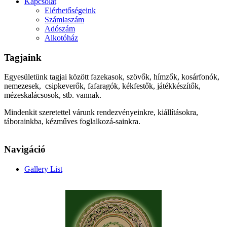
Kapcsolat
Elérhetőségeink
Számlaszám
Adószám
Alkotóház
Tagjaink
Egyesületünk tagjai között fazekasok, szövők, hímzők, kosárfonók,
nemezesek, csipkeverők, fafaragók, kékfestők, játékkészítők,
mézeskalácsosok, stb. vannak.
Mindenkit szeretettel várunk rendezvényeinkre, kiállításokra,
táborainkba, kézműves foglalkozá-sainkra.
Navigáció
Gallery List