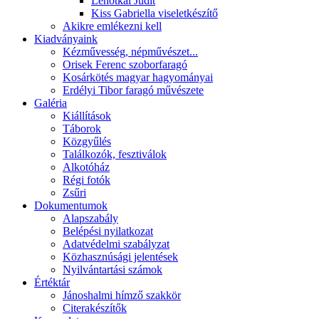
Lehotkai Judit
Kiss Gabriella viseletkészítő
Akikre emlékezni kell
Kiadványaink
Kézművesség, népművészet...
Orisek Ferenc szoborfaragó
Kosárkötés magyar hagyományai
Erdélyi Tibor faragó művészete
Galéria
Kiállítások
Táborok
Közgyűlés
Találkozók, fesztiválok
Alkotóház
Régi fotók
Zsűri
Dokumentumok
Alapszabály
Belépési nyilatkozat
Adatvédelmi szabályzat
Közhasznúsági jelentések
Nyilvántartási számok
Értéktár
Jánoshalmi hímző szakkör
Citerakészítők