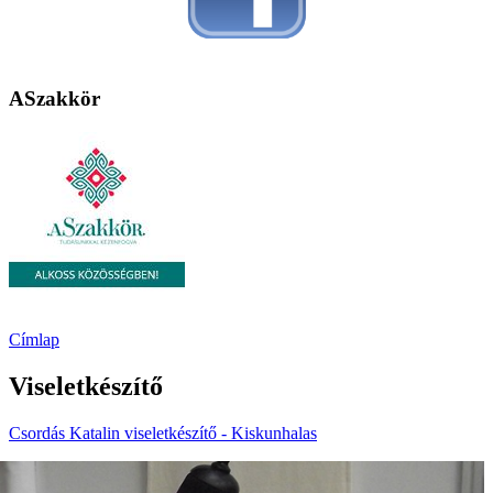
ASzakkör
Címlap
Viseletkészítő
Csordás Katalin viseletkészítő - Kiskunhalas