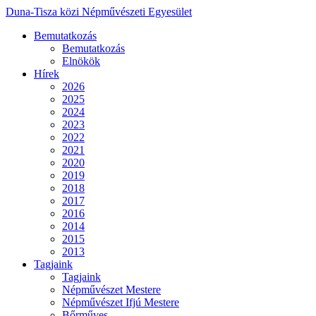
Duna-Tisza közi Népművészeti Egyesület
Bemutatkozás
Bemutatkozás
Elnökök
Hírek
2026
2025
2024
2023
2022
2021
2020
2019
2018
2017
2016
2014
2015
2013
Tagjaink
Tagjaink
Népművészet Mestere
Népművészet Ifjú Mestere
Bőrműves