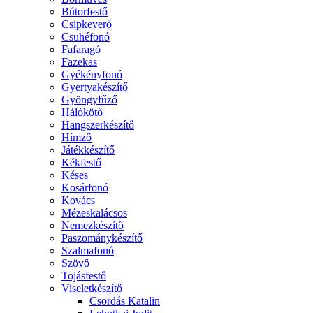
Bútorfestő
Csipkeverő
Csuhéfonó
Fafaragó
Fazekas
Gyékényfonó
Gyertyakészítő
Gyöngyfűző
Hálókötő
Hangszerkészítő
Hímző
Játékkészítő
Kékfestő
Késes
Kosárfonó
Kovács
Mézeskalácsos
Nemezkészítő
Paszománykészítő
Szalmafonó
Szövő
Tojásfestő
Viseletkészítő
Csordás Katalin