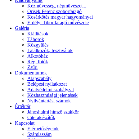
Kiadványaink
Kézművesség, népművészet...
Orisek Ferenc szoborfaragó
Kosárkötés magyar hagyományai
Erdélyi Tibor faragó művészete
Galéria
Kiállítások
Táborok
Közgyűlés
Találkozók, fesztiválok
Alkotóház
Régi fotók
Zsűri
Dokumentumok
Alapszabály
Belépési nyilatkozat
Adatvédelmi szabályzat
Közhasznúsági jelentések
Nyilvántartási számok
Értéktár
Jánoshalmi hímző szakkör
Citerakészítők
Kapcsolat
Elérhetőségeink
Számlaszám