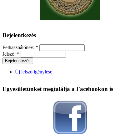
Bejelentkezés
Felhasználónév:
*
Jelszó:
*
Új jelszó igénylése
Egyesületünket megtalálja a Facebookon is