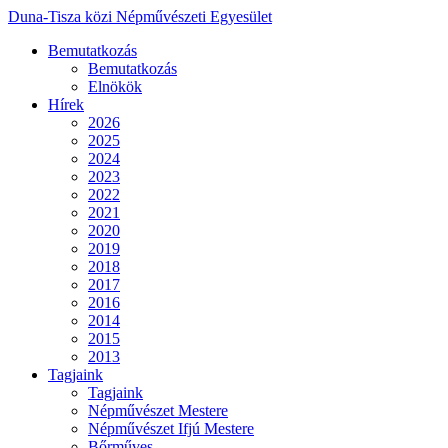
Duna-Tisza közi Népművészeti Egyesület
Bemutatkozás
Bemutatkozás
Elnökök
Hírek
2026
2025
2024
2023
2022
2021
2020
2019
2018
2017
2016
2014
2015
2013
Tagjaink
Tagjaink
Népművészet Mestere
Népművészet Ifjú Mestere
Bőrműves