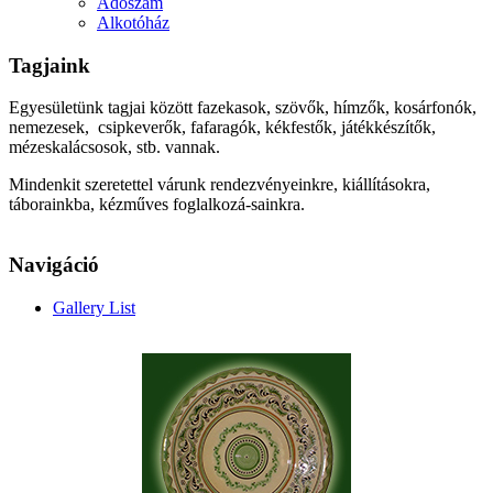
Adószám
Alkotóház
Tagjaink
Egyesületünk tagjai között fazekasok, szövők, hímzők, kosárfonók,
nemezesek, csipkeverők, fafaragók, kékfestők, játékkészítők,
mézeskalácsosok, stb. vannak.
Mindenkit szeretettel várunk rendezvényeinkre, kiállításokra,
táborainkba, kézműves foglalkozá-sainkra.
Navigáció
Gallery List