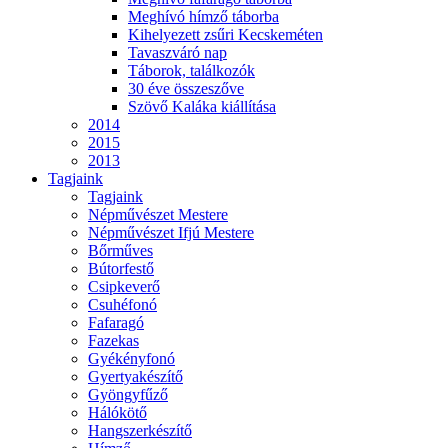
Meghívó hímző táborba
Kihelyezett zsűri Kecskeméten
Tavaszváró nap
Táborok, találkozók
30 éve összeszőve
Szövő Kaláka kiállítása
2014
2015
2013
Tagjaink
Tagjaink
Népművészet Mestere
Népművészet Ifjú Mestere
Bőrműves
Bútorfestő
Csipkeverő
Csuhéfonó
Fafaragó
Fazekas
Gyékényfonó
Gyertyakészítő
Gyöngyfűző
Hálókötő
Hangszerkészítő