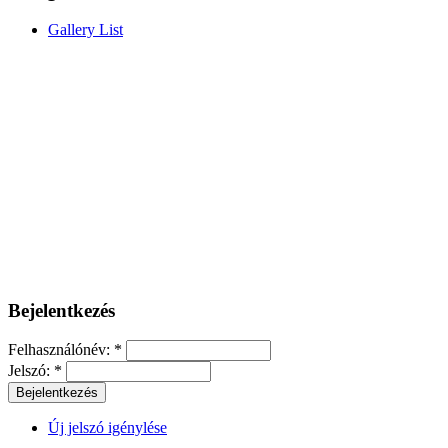
Gallery List
Bejelentkezés
Felhasználónév:
*
Jelszó:
*
Új jelszó igénylése