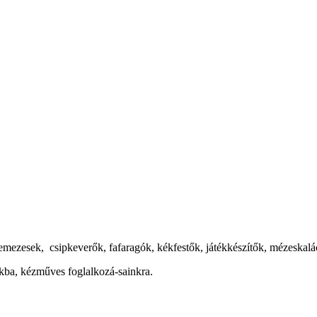
emezesek, csipkeverők, fafaragók, kékfestők, játékkészítők, mézeskalá
nkba, kézműves foglalkozá-sainkra.