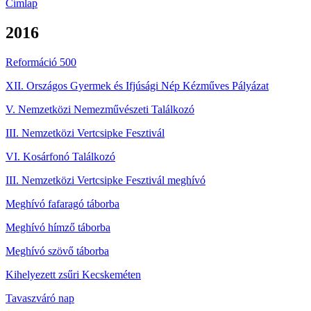
Címlap
2016
Reformáció 500
XII. Országos Gyermek és Ifjúsági Nép Kézműves Pályázat
V. Nemzetközi Nemezművészeti Találkozó
III. Nemzetközi Vertcsipke Fesztivál
VI. Kosárfonó Találkozó
III. Nemzetközi Vertcsipke Fesztivál meghívó
Meghívó fafaragó táborba
Meghívó hímző táborba
Meghívó szövő táborba
Kihelyezett zsűri Kecskeméten
Tavaszváró nap