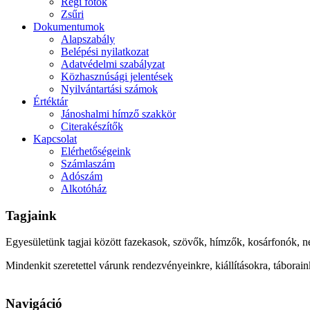
Régi fotók
Zsűri
Dokumentumok
Alapszabály
Belépési nyilatkozat
Adatvédelmi szabályzat
Közhasznúsági jelentések
Nyilvántartási számok
Értéktár
Jánoshalmi hímző szakkör
Citerakészítők
Kapcsolat
Elérhetőségeink
Számlaszám
Adószám
Alkotóház
Tagjaink
Egyesületünk tagjai között fazekasok, szövők, hímzők, kosárfonók, n
Mindenkit szeretettel várunk rendezvényeinkre, kiállításokra, táborai
Navigáció