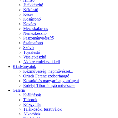
Hímző
Játékkészítő
Kékfestő
Késes
Kosárfonó
Kovács
Mézeskalácsos
Nemezkészítő
Paszománykészítő
Szalmafonó
Szövő
Tojásfestő
Viseletkészítő
Akikre emlékezni kell
Kiadványaink
Kézművesség, népművészet...
Orisek Ferenc szoborfaragó
Kosárkötés magyar hagyományai
Erdélyi Tibor faragó művészete
Galéria
Kiállítások
Táborok
Közgyűlés
Találkozók, fesztiválok
Alkotóház