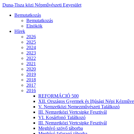
Duna-Tisza közi Népművészeti Egyesület
Bemutatkozás
Bemutatkozás
Elnökök
Hírek
2026
2025
2024
2023
2022
2021
2020
2019
2018
2017
2016
REFORMÁCIÓ 500
XII. Országos Gyermek és Ifjúsági Népi Kézműve
V. Nemzetközi Nemezművészeti Találkozó
III. Nemzetközi Vertcsipke Fesztivál
VI. Kosárfonó Találkozó
III. Nemzetközi Vertcsipke Fesztivál
Meghívó szövő táborba
Meghívó fafaragó táborba