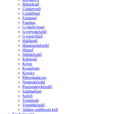
Bútorfestő
Csipkeverő
Csuhéfonó
Fafaragó
Fazekas
Gyékényfonó
Gyertyakészítő
Gyöngyfűző
Hálókötő
Hangszerkészítő
Hímző
Játékkészítő
Kékfestő
Késes
Kosárfonó
Kovács
Mézeskalácsos
Nemezkészítő
Paszománykészítő
Szalmafonó
Szövő
Tojásfestő
Viseletkészítő
Akikre emlékezni kell