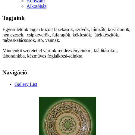
Adószám
Alkotóház
Tagjaink
Egyesületünk tagjai között fazekasok, szövők, hímzők, kosárfonók,
nemezesek, csipkeverők, fafaragók, kékfestők, játékkészítők,
mézeskalácsosok, stb. vannak.
Mindenkit szeretettel várunk rendezvényeinkre, kiállításokra,
táborainkba, kézműves foglalkozá-sainkra.
Navigáció
Gallery List