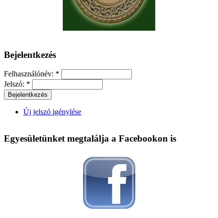
Bejelentkezés
Felhasználónév:
*
Jelszó:
*
Új jelszó igénylése
Egyesületünket megtalálja a Facebookon is