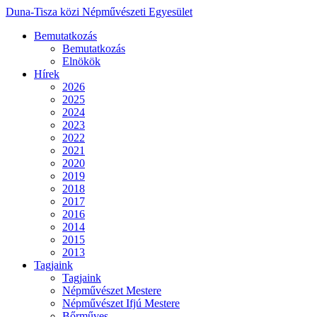
Duna-Tisza közi Népművészeti Egyesület
Bemutatkozás
Bemutatkozás
Elnökök
Hírek
2026
2025
2024
2023
2022
2021
2020
2019
2018
2017
2016
2014
2015
2013
Tagjaink
Tagjaink
Népművészet Mestere
Népművészet Ifjú Mestere
Bőrműves