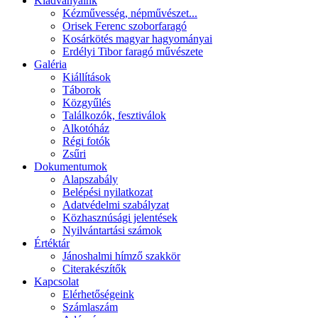
Kiadványaink
Kézművesség, népművészet...
Orisek Ferenc szoborfaragó
Kosárkötés magyar hagyományai
Erdélyi Tibor faragó művészete
Galéria
Kiállítások
Táborok
Közgyűlés
Találkozók, fesztiválok
Alkotóház
Régi fotók
Zsűri
Dokumentumok
Alapszabály
Belépési nyilatkozat
Adatvédelmi szabályzat
Közhasznúsági jelentések
Nyilvántartási számok
Értéktár
Jánoshalmi hímző szakkör
Citerakészítők
Kapcsolat
Elérhetőségeink
Számlaszám