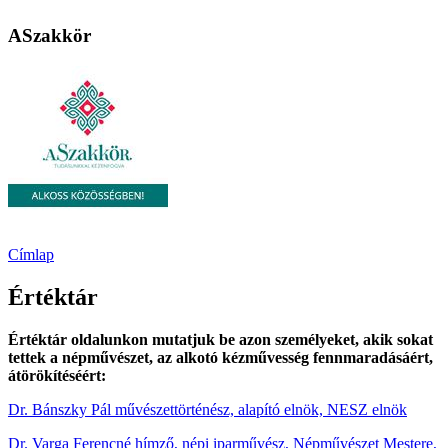
ASzakkör
Címlap
Értéktár
Értéktár oldalunkon mutatjuk be azon személyeket, akik sokat
tettek a népművészet, az alkotó kézművesség fennmaradásáért,
átörökítéséért:
Dr. Bánszky Pál művészettörténész, alapító elnök, NESZ elnök
Dr. Varga Ferencné hímző, népi iparművész, Népművészet Mestere,