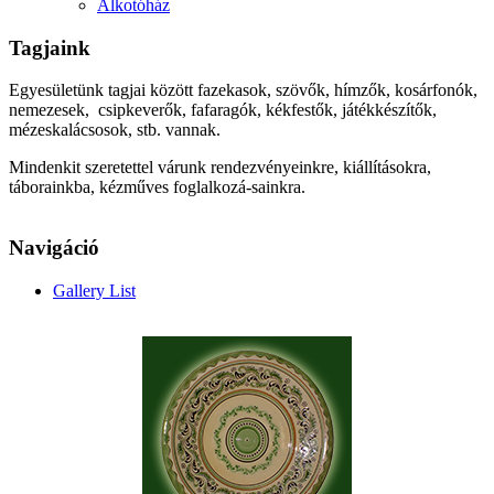
Alkotóház
Tagjaink
Egyesületünk tagjai között fazekasok, szövők, hímzők, kosárfonók,
nemezesek, csipkeverők, fafaragók, kékfestők, játékkészítők,
mézeskalácsosok, stb. vannak.
Mindenkit szeretettel várunk rendezvényeinkre, kiállításokra,
táborainkba, kézműves foglalkozá-sainkra.
Navigáció
Gallery List