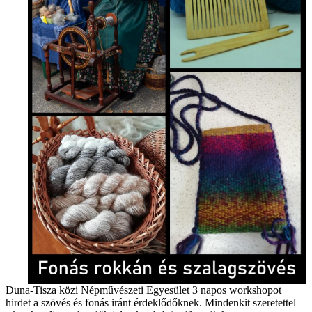
Duna-Tisza közi Népművészeti Egyesület 3 napos workshopot
hirdet a szövés és fonás iránt érdeklődőknek. Mindenkit szeretettel