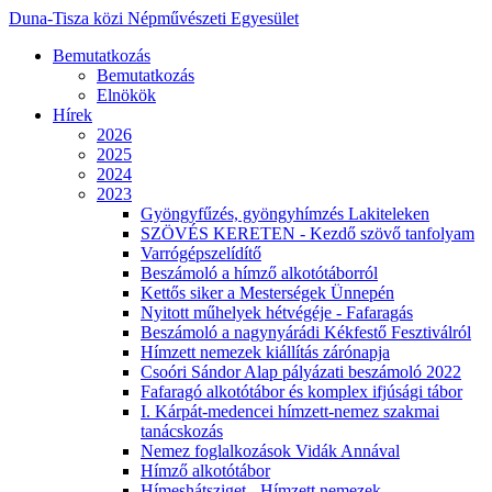
Duna-Tisza közi Népművészeti Egyesület
Bemutatkozás
Bemutatkozás
Elnökök
Hírek
2026
2025
2024
2023
Gyöngyfűzés, gyöngyhímzés Lakiteleken
SZÖVÉS KERETEN - Kezdő szövő tanfolyam
Varrógépszelídítő
Beszámoló a hímző alkotótáborról
Kettős siker a Mesterségek Ünnepén
Nyitott műhelyek hétvégéje - Fafaragás
Beszámoló a nagynyárádi Kékfestő Fesztiválról
Hímzett nemezek kiállítás zárónapja
Csoóri Sándor Alap pályázati beszámoló 2022
Fafaragó alkotótábor és komplex ifjúsági tábor
I. Kárpát-medencei hímzett-nemez szakmai
tanácskozás
Nemez foglalkozások Vidák Annával
Hímző alkotótábor
Hímeshátsziget - Hímzett nemezek