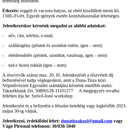
lehetőség biztosított.
Étkezés:
reggeli és vacsora batyus, az ebéd kiszállított menü kb.
1500,-Ft-ért. Egyedi igények esetén konyhahasználat lehetséges.
Jelentkezéskor kérnénk megadni az alábbi adatokat:
- név, cím, telefon, e-mail,
- szállásigény (péntek és szombat estére, igen – nem)
- ebédrendelés (péntek, szombat, vasárnap, igen – nem)
- tud-e hozni rokkát (igen – nem)
A részvevők száma max. 20. fő. Jelentkezését a részvételi díj
befizetésével tudja véglegesíteni, amit a Duna-Tisza közi
Népművészeti Egyesület számlájára kérnénk mielőbb utalni:
Takarékbank Zrt. 50800128-11101277 A megjegyzés rovatba
feltétlen írja be: Szövő-fonó workshop
Jelentkezést és a befizetést a létszám beteltéig vagy legkésőbb 2023.
május 30-ig várjuk.
Jelentkezni, érdeklődni lehet:
dunatiszakozi@gmail.com
vagy
Vágó Pirosnál telefonon: 30/838-5040