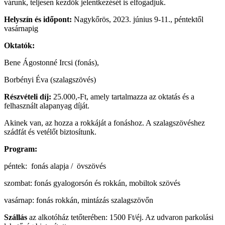
várunk, teljesen kezdők jelentkezését is elfogadjuk.
Helyszín és időpont:
Nagykőrös, 2023. június 9-11., péntektől
vasárnapig
Oktatók:
Bene Ágostonné Ircsi (fonás),
Borbényi Éva (szalagszövés)
Részvételi díj:
25.000,-Ft, amely tartalmazza az oktatás és a
felhasznált alapanyag díját.
Akinek van, az hozza a rokkáját a fonáshoz. A szalagszövéshez
szádfát és vetélőt biztosítunk.
Program:
péntek: fonás alapja / övszövés
szombat: fonás gyalogorsón és rokkán, mobiltok szövés
vasárnap: fonás rokkán, mintázás szalagszövőn
Szállás
az alkotóház tetőterében: 1500 Ft/éj. Az udvaron parkolási