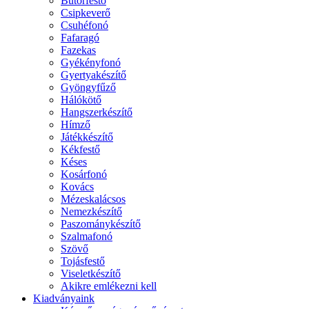
Bútorfestő
Csipkeverő
Csuhéfonó
Fafaragó
Fazekas
Gyékényfonó
Gyertyakészítő
Gyöngyfűző
Hálókötő
Hangszerkészítő
Hímző
Játékkészítő
Kékfestő
Késes
Kosárfonó
Kovács
Mézeskalácsos
Nemezkészítő
Paszománykészítő
Szalmafonó
Szövő
Tojásfestő
Viseletkészítő
Akikre emlékezni kell
Kiadványaink