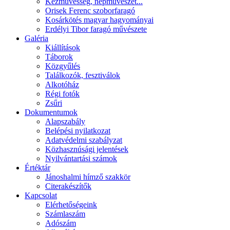
Kézművesség, népművészet...
Orisek Ferenc szoborfaragó
Kosárkötés magyar hagyományai
Erdélyi Tibor faragó művészete
Galéria
Kiállítások
Táborok
Közgyűlés
Találkozók, fesztiválok
Alkotóház
Régi fotók
Zsűri
Dokumentumok
Alapszabály
Belépési nyilatkozat
Adatvédelmi szabályzat
Közhasznúsági jelentések
Nyilvántartási számok
Értéktár
Jánoshalmi hímző szakkör
Citerakészítők
Kapcsolat
Elérhetőségeink
Számlaszám
Adószám