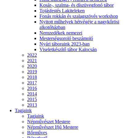
Kosár-, szalma- és díszüvegfonó tábor
Tojásfestés Lakiteleken
Fonás rokkán és szalagszövés workshop
Nyitott műhelyek hétvégéje a nagykőrösi
alkotóházban
Nemzedékek nemezei
Mesterségsoroló beszámoló
Nyári táboraink 2023-ban
Viseletkészítő tábor Kalocsán
2022
2021
2020
2019
2018
2017
2016
2014
2015
2013
Tagjaink
Tagjaink
Népművészet Mestere
Népművészet Ifjú Mestere
Bőrműves