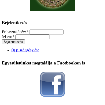
Bejelentkezés
Felhasználónév:
*
Jelszó:
*
Új jelszó igénylése
Egyesületünket megtalálja a Facebookon is