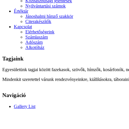
Közhasznúsági jelentések
Nyilvántartási számok
Értéktár
Jánoshalmi hímző szakkör
Citerakészítők
Kapcsolat
Elérhetőségeink
Számlaszám
Adószám
Alkotóház
Tagjaink
Egyesületünk tagjai között fazekasok, szövők, hímzők, kosárfonók, n
Mindenkit szeretettel várunk rendezvényeinkre, kiállításokra, táborai
Navigáció
Gallery List