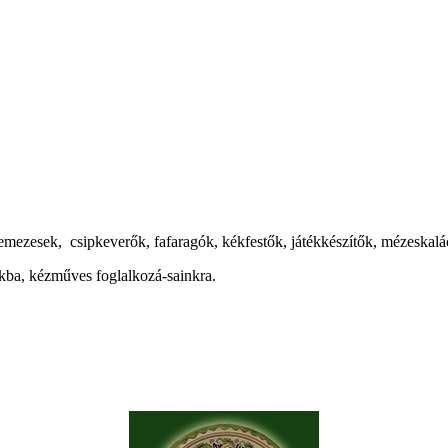
emezesek, csipkeverők, fafaragók, kékfestők, játékkészítők, mézeskalá
nkba, kézműves foglalkozá-sainkra.