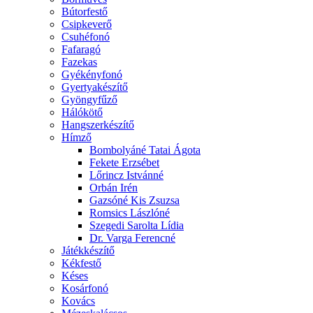
Bútorfestő
Csipkeverő
Csuhéfonó
Fafaragó
Fazekas
Gyékényfonó
Gyertyakészítő
Gyöngyfűző
Hálókötő
Hangszerkészítő
Hímző
Bombolyáné Tatai Ágota
Fekete Erzsébet
Lőrincz Istvánné
Orbán Irén
Gazsóné Kis Zsuzsa
Romsics Lászlóné
Szegedi Sarolta Lídia
Dr. Varga Ferencné
Játékkészítő
Kékfestő
Késes
Kosárfonó
Kovács