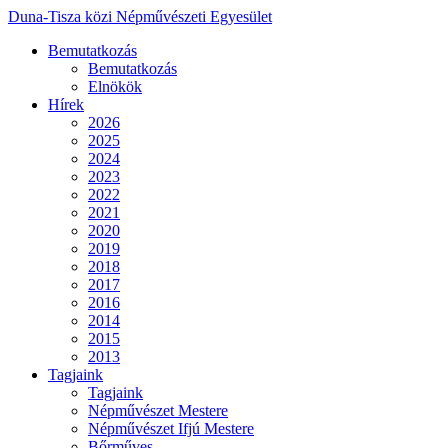
Duna-Tisza közi Népművészeti Egyesület
Bemutatkozás
Bemutatkozás
Elnökök
Hírek
2026
2025
2024
2023
2022
2021
2020
2019
2018
2017
2016
2014
2015
2013
Tagjaink
Tagjaink
Népművészet Mestere
Népművészet Ifjú Mestere
Bőrműves