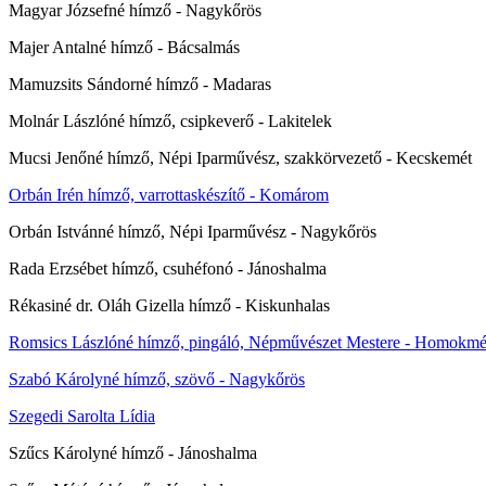
Magyar Józsefné hímző - Nagykőrös
Majer Antalné hímző - Bácsalmás
Mamuzsits Sándorné hímző - Madaras
Molnár Lászlóné hímző, csipkeverő - Lakitelek
Mucsi Jenőné hímző, Népi Iparművész, szakkörvezető - Kecskemét
Orbán Irén hímző, varrottaskészítő - Komárom
Orbán Istvánné hímző, Népi Iparművész - Nagykőrös
Rada Erzsébet hímző, csuhéfonó - Jánoshalma
Rékasiné dr. Oláh Gizella hímző - Kiskunhalas
Romsics Lászlóné hímző, pingáló, Népművészet Mestere - Homokm
Szabó Károlyné hímző, szövő - Nagykőrös
Szegedi Sarolta Lídia
Szűcs Károlyné hímző - Jánoshalma