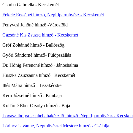
Csorba Gabriella - Kecskemét
Fekete Erzsébet hímző, Népi Iparművész - Kecskemét
Fenyvesi Jenőné hímző -Városföld
Gazsóné Kis Zsuzsa hímző - Kecskemét
Gróf Zoltánné hímző - Ballószög
Győri Sándorné hímző- Fülöpszállás
Dr. Hőnig Ferencné hímző - Jánoshalma
Huszka Zsuzsanna hímző - Kecskemét
Illés Mária hímző - Tiszakécske
Kern Józsefné hímző - Kunbaja
Kollárné Éber Orsolya hímző - Baja
Lovász Ibolya, csuhébabakészítő, hímző, Népi Iparművész - Kecske
Lőrincz Istvánné, Népművészet Mestere hímző - Csátalja