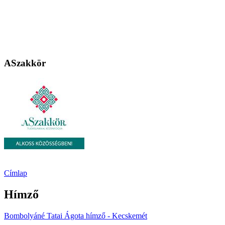
ASzakkör
Címlap
Hímző
Bombolyáné Tatai Ágota hímző - Kecskemét