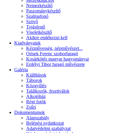
Mézeskalácsos
Nemezkészítő
Paszománykészítő
Szalmafonó
Szövő
Tojásfestő
Viseletkészítő
Akikre emlékezni kell
Kiadványaink
Kézművesség, népművészet...
Orisek Ferenc szoborfaragó
Kosárkötés magyar hagyományai
Erdélyi Tibor faragó művészete
Galéria
Kiállítások
Táborok
Közgyűlés
Találkozók, fesztiválok
Alkotóház
Régi fotók
Zsűri
Dokumentumok
Alapszabály
Belépési nyilatkozat
Adatvédelmi szabályzat