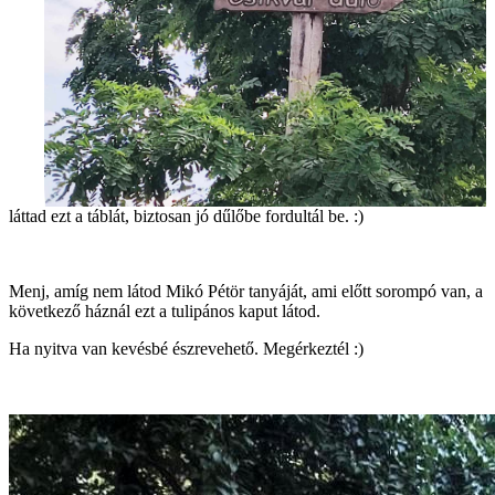
láttad ezt a táblát, biztosan jó dűlőbe fordultál be. :)
Menj, amíg nem látod Mikó Pétör tanyáját, ami előtt sorompó van, a
következő háznál ezt a tulipános kaput látod.
Ha nyitva van kevésbé észrevehető. Megérkeztél :)