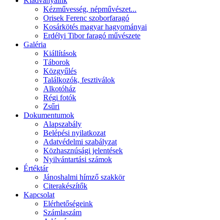
Kiadványaink
Kézművesség, népművészet...
Orisek Ferenc szoborfaragó
Kosárkötés magyar hagyományai
Erdélyi Tibor faragó művészete
Galéria
Kiállítások
Táborok
Közgyűlés
Találkozók, fesztiválok
Alkotóház
Régi fotók
Zsűri
Dokumentumok
Alapszabály
Belépési nyilatkozat
Adatvédelmi szabályzat
Közhasznúsági jelentések
Nyilvántartási számok
Értéktár
Jánoshalmi hímző szakkör
Citerakészítők
Kapcsolat
Elérhetőségeink
Számlaszám