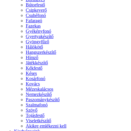
Bútorfestő
Csipkeverő
Csuhéfonó
Fafaragó
Fazekas
Gyékényfonó
Gyertyakészítő
Gyöngyfűző
Hálókötő
Hangszerkészítő
Hímző
Játékkészítő
Kékfestő
Késes
Kosárfonó
Kovács
Mézeskalácsos
Nemezkészítő
Paszománykészítő
Szalmafonó
Szövő
Tojásfestő
Viseletkészítő
Akikre emlékezni kell