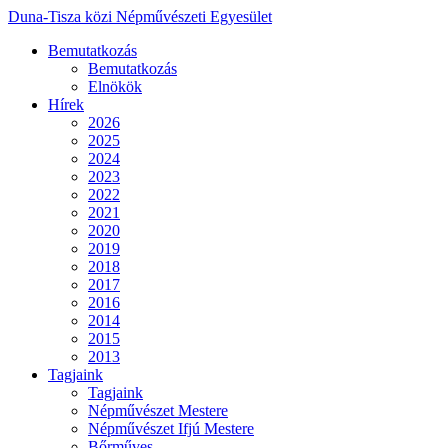
Duna-Tisza közi Népművészeti Egyesület
Bemutatkozás
Bemutatkozás
Elnökök
Hírek
2026
2025
2024
2023
2022
2021
2020
2019
2018
2017
2016
2014
2015
2013
Tagjaink
Tagjaink
Népművészet Mestere
Népművészet Ifjú Mestere
Bőrműves