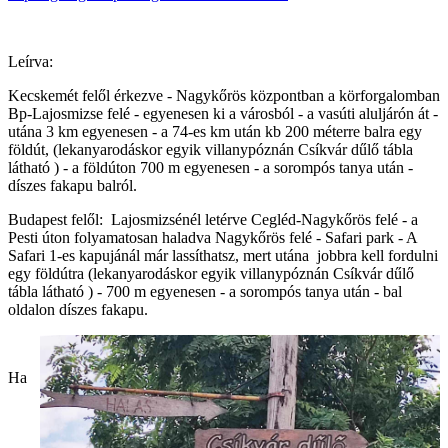
Leírva:
Kecskemét felől érkezve - Nagykőrös központban a körforgalomban
Bp-Lajosmizse felé - egyenesen ki a városból - a vasúti aluljárón át -
utána 3 km egyenesen - a 74-es km után kb 200 méterre balra egy
földút, (lekanyarodáskor egyik villanypóznán Csíkvár dűlő tábla
látható ) - a földúton 700 m egyenesen - a sorompós tanya után -
díszes fakapu balról.
Budapest felől: Lajosmizsénél letérve Cegléd-Nagykőrös felé - a
Pesti úton folyamatosan haladva Nagykőrös felé - Safari park - A
Safari 1-es kapujánál már lassíthatsz, mert utána jobbra kell fordulni
egy földútra (lekanyarodáskor egyik villanypóznán Csíkvár dűlő
tábla látható ) - 700 m egyenesen - a sorompós tanya után - bal
oldalon díszes fakapu.
Ha