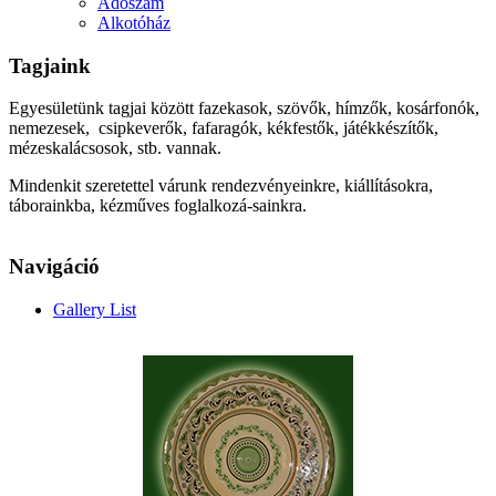
Adószám
Alkotóház
Tagjaink
Egyesületünk tagjai között fazekasok, szövők, hímzők, kosárfonók,
nemezesek, csipkeverők, fafaragók, kékfestők, játékkészítők,
mézeskalácsosok, stb. vannak.
Mindenkit szeretettel várunk rendezvényeinkre, kiállításokra,
táborainkba, kézműves foglalkozá-sainkra.
Navigáció
Gallery List