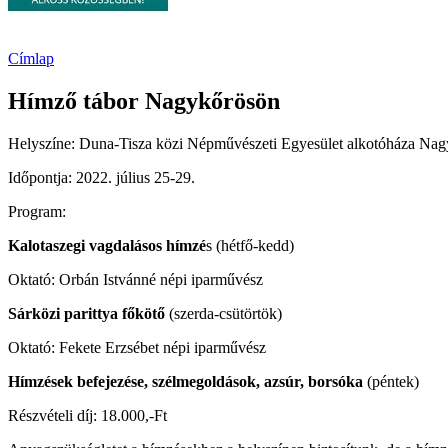
Címlap
Hímző tábor Nagykőrösön
Helyszíne: Duna-Tisza közi Népművészeti Egyesület alkotóháza Na
Időpontja: 2022. július 25-29.
Program:
Kalotaszegi vagdalásos hímzé
s (hétfő-kedd)
Oktató: Orbán Istvánné népi iparművész
Sárközi parittya főkötő
(szerda-csütörtök)
Oktató: Fekete Erzsébet népi iparművész
Hímzések befejezése, szélmegoldások, azsúr, borsóka
(péntek)
Részvételi díj: 18.000,-Ft