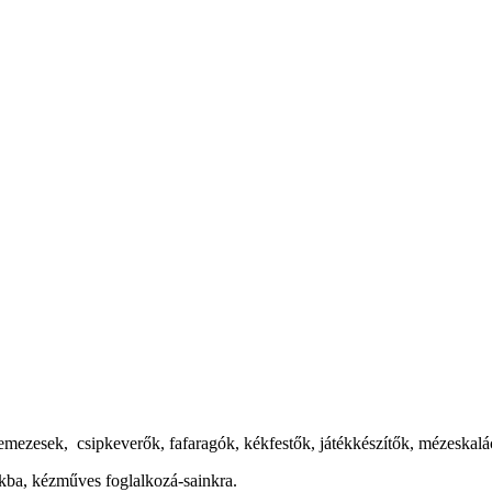
emezesek, csipkeverők, fafaragók, kékfestők, játékkészítők, mézeskalá
nkba, kézműves foglalkozá-sainkra.