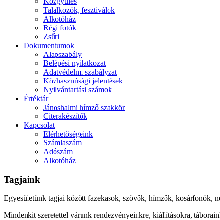
Közgyűlés
Találkozók, fesztiválok
Alkotóház
Régi fotók
Zsűri
Dokumentumok
Alapszabály
Belépési nyilatkozat
Adatvédelmi szabályzat
Közhasznúsági jelentések
Nyilvántartási számok
Értéktár
Jánoshalmi hímző szakkör
Citerakészítők
Kapcsolat
Elérhetőségeink
Számlaszám
Adószám
Alkotóház
Tagjaink
Egyesületünk tagjai között fazekasok, szövők, hímzők, kosárfonók, n
Mindenkit szeretettel várunk rendezvényeinkre, kiállításokra, táborai