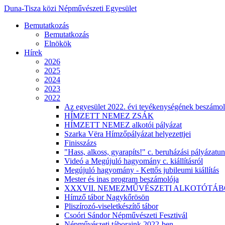
Duna-Tisza közi Népművészeti Egyesület
Bemutatkozás
Bemutatkozás
Elnökök
Hírek
2026
2025
2024
2023
2022
Az egyesület 2022. évi tevékenységének beszámol
HÍMZETT NEMEZ ZSÁK
HÍMZETT NEMEZ alkotói pályázat
Szarka Vëra Hímzőpályázat helyezettjei
Finisszázs
"Hass, alkoss, gyarapíts!" c. beruházási pályázatu
Videó a Megújuló hagyomány c. kiállításról
Megújuló hagyomány - Kettős jubileumi kiállítás
Mester és inas program beszámolója
XXXVII. NEMEZMŰVÉSZETI ALKOTÓTÁ
Hímző tábor Nagykőrösön
Pliszírozó-viseletkészítő tábor
Csoóri Sándor Népművészeti Fesztivál
Népművészeti táboraink 2022-ben