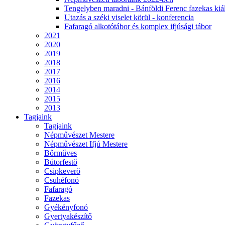
Tengelyben maradni - Bánföldi Ferenc fazekas kiál
Utazás a széki viselet körül - konferencia
Fafaragó alkotótábor és komplex ifjúsági tábor
2021
2020
2019
2018
2017
2016
2014
2015
2013
Tagjaink
Tagjaink
Népművészet Mestere
Népművészet Ifjú Mestere
Bőrműves
Bútorfestő
Csipkeverő
Csuhéfonó
Fafaragó
Fazekas
Gyékényfonó
Gyertyakészítő