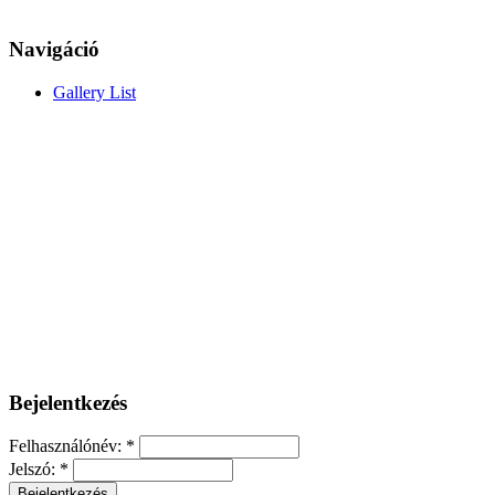
Navigáció
Gallery List
Bejelentkezés
Felhasználónév:
*
Jelszó:
*