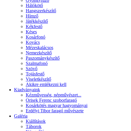
Gyöngyfűző
Hálókötő
Hangszerkészítő
Hímző
Játékkészítő
Kékfestő
Késes
Kosárfonó
Kovács
Mézeskalácsos
Nemezkészítő
Paszománykészítő
Szalmafonó
Szövő
Tojásfestő
Viseletkészítő
Akikre emlékezni kell
Kiadványaink
Kézművesség, népművészet...
Orisek Ferenc szoborfaragó
Kosárkötés magyar hagyományai
Erdélyi Tibor faragó művészete
Galéria
Kiállítások
Táborok