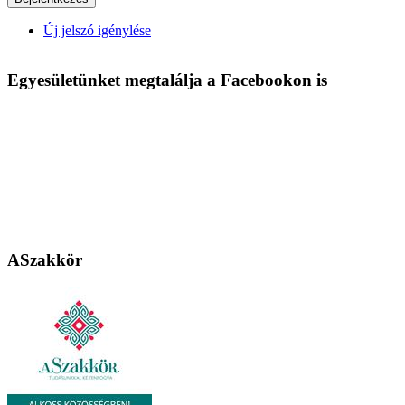
Új jelszó igénylése
Egyesületünket megtalálja a Facebookon is
ASzakkör