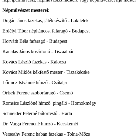
Népművészet mesterei:
Dugár János fazekas, játékkészítő - Lakitelek
Erdélyi Tibor népitáncos, fafaragó - Budapest
Horváth Béla fafaragó - Budapest
Kanalas János kosárfonó - Tiszaalpár
Kovács László fazekas - Kalocsa
Kovács Miklós kékfestő mester - Tiszakécske
Lőrincz Istvánné hímző - Csátalja
Orisek Ferenc szoborfaragó - Csemő
Romsics Lászlóné hímző, pingáló - Homokmégy
Schneider Péterné bútorfestő - Harta
Dr. Varga Ferencné hímző - Kecskemét
Verseghy Ferenc habán fazekas - Tolna-Mőzs