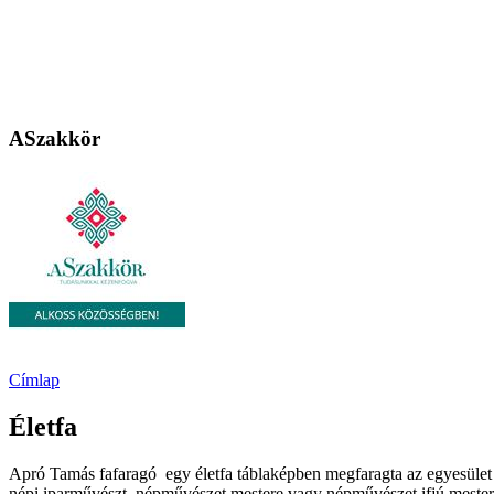
ASzakkör
Címlap
Életfa
Apró Tamás fafaragó egy életfa táblaképben megfaragta az egyesület 
népi iparművészt, népművészet mestere vagy népművészet ifjú mestere