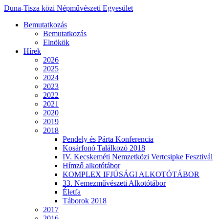
Duna-Tisza közi Népművészeti Egyesület
Bemutatkozás
Bemutatkozás
Elnökök
Hírek
2026
2025
2024
2023
2022
2021
2020
2019
2018
Pendely és Párta Konferencia
Kosárfonó Találkozó 2018
IV. Kecskeméti Nemzetközi Vertcsipke Fesztivál
Hímző alkotótábor
KOMPLEX IFJÚSÁGI ALKOTÓTÁBOR
33. Nemezművészeti Alkotótábor
Életfa
Táborok 2018
2017
2016