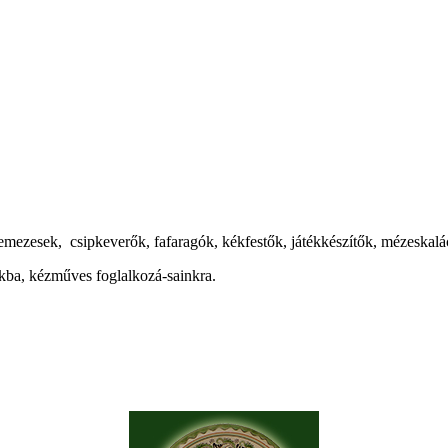
emezesek, csipkeverők, fafaragók, kékfestők, játékkészítők, mézeskalá
nkba, kézműves foglalkozá-sainkra.