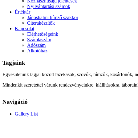
Közhasznúsági jelentések
Nyilvántartási számok
Értéktár
Jánoshalmi hímző szakkör
Citerakészítők
Kapcsolat
Elérhetőségeink
Számlaszám
Adószám
Alkotóház
Tagjaink
Egyesületünk tagjai között fazekasok, szövők, hímzők, kosárfonók, n
Mindenkit szeretettel várunk rendezvényeinkre, kiállításokra, táborai
Navigáció
Gallery List