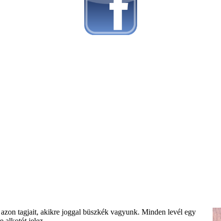
azon tagjait, akikre joggal büszkék vagyunk. Minden levél egy
 alkotót jelez.