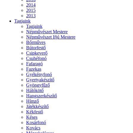
2014
2015
2013
Tagjaink
Tagjaink
Népművészet Mestere
Népművészet Ifjú Mestere
Bőrműves
Bútorfestő
Csipkeverő
Csuhéfonó
Fafaragó
Fazekas
Gyékényfonó
Gyertyakészítő
Gyöngyfűző
Hálókötő
Hangszerkészítő
Hímző
Játékkészítő
Kékfestő
Késes
Kosárfonó
Kovács