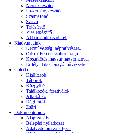
Mézeskalácsos
Nemezkészítő
Paszománykészítő
Szalmafonó
Szövő
Tojásfestő
Viseletkészítő
Akikre emlékezni kell
Kiadványaink
Kézművesség, népművészet...
Orisek Ferenc szoborfaragó
Kosárkötés magyar hagyományai
Erdélyi Tibor faragó művészete
Galéria
Kiállítások
Táborok
Közgyűlés
Találkozók, fesztiválok
Alkotóház
Régi fotók
Zsűri
Dokumentumok
Alapszabály
Belépési nyilatkozat
Adatvédelmi szabályzat